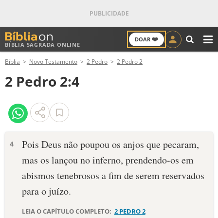
❤️
DOAR
BÍBLIA SAGRADA ONLINE
M
Bíblia
Novo Testamento
2 Pedro
2 Pedro 2
ANTIGO TESTAMENTO
2 Pedro 2:4
NOVO TESTAMENTO
VERSÍCULOS
VERSÍCULO DO DIA
Pois Deus não poupou os anjos que pecaram,
4
mas os lançou no inferno, prendendo-os em
PALAVRA DO DIA
abismos tenebrosos a fim de serem reservados
SALMO DO DIA
para o juízo.
DEVOCIONAL DIÁRIO
LEIA O CAPÍTULO COMPLETO:
2 PEDRO 2