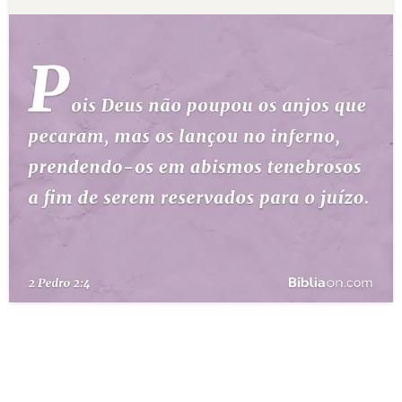
10 MANDAMENTOS
ESTUDOS BÍBLICOS
ESBOÇOS DE PREGAÇÃO
TEMAS
PERGUNTE À BÍBLIA
IA
TERMO BÍBLICO
JOGOS
QUEM SOMOS
LOJA BÍBLIAON