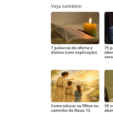
Veja também
7 palavras de oferta e
75 p
dízimo (com explicação)
aber
vers
Como educar os filhos no
39 v
caminho de Deus: 12
aber