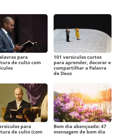
alavras para
101 versículos curtos
tura de culto com
para aprender, decorar e
ículos
compartilhar a Palavra
de Deus
ersículos para
Bom dia abençoado: 47
tura de culto (com
mensagem de bom dia