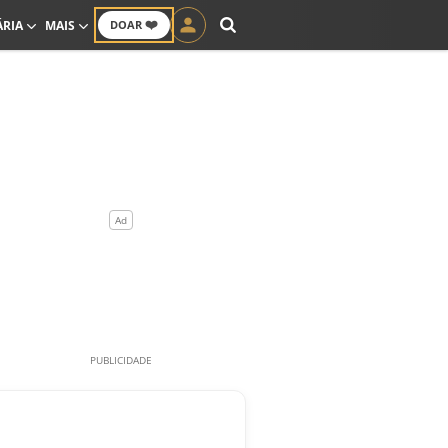
❤️
ÁRIA
MAIS
DOAR