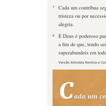
Cada um contribua se
7
tristeza ou por neces
alegria.
E Deus é poderoso par
8
a fim de que, tendo se
superabundeis em toda
Versão Almeida Revista e Cor