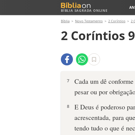
AN
BÍBLIA SAGRADA ONLINE
Bíblia
Novo Testamento
2 Coríntios
2 
2 Coríntios 9
Cada um dê conforme 
7
pesar ou por obrigaçã
E Deus é poderoso para
8
acrescentada, para qu
tendo tudo o que é ne