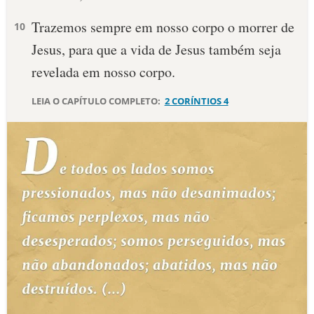
Trazemos sempre em nosso corpo o morrer de
10 MANDAMENTOS
10
Jesus, para que a vida de Jesus também seja
ESTUDOS BÍBLICOS
revelada em nosso corpo.
ESBOÇOS DE PREGAÇÃO
LEIA O CAPÍTULO COMPLETO:
2 CORÍNTIOS 4
TEMAS
PERGUNTE À BÍBLIA
IA
TERMO BÍBLICO
JOGOS
QUEM SOMOS
LOJA BÍBLIAON