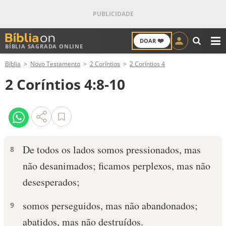
❤️
DOAR
BÍBLIA SAGRADA ONLINE
M
Bíblia
Novo Testamento
2 Coríntios
2 Coríntios 4
ANTIGO TESTAMENTO
2 Coríntios 4:8-10
NOVO TESTAMENTO
VERSÍCULOS
VERSÍCULO DO DIA
De todos os lados somos pressionados, mas
8
não desanimados; ficamos perplexos, mas não
PALAVRA DO DIA
desesperados;
SALMO DO DIA
somos perseguidos, mas não abandonados;
9
DEVOCIONAL DIÁRIO
abatidos, mas não destruídos.