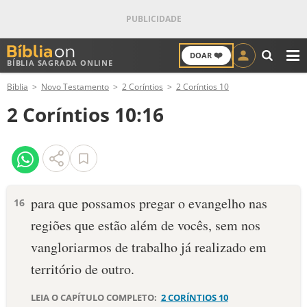
❤️
DOAR
BÍBLIA SAGRADA ONLINE
M
Bíblia
Novo Testamento
2 Coríntios
2 Coríntios 10
ANTIGO TESTAMENTO
2 Coríntios 10:16
NOVO TESTAMENTO
VERSÍCULOS
VERSÍCULO DO DIA
para que possamos pregar o evangelho nas
16
regiões que estão além de vocês, sem nos
PALAVRA DO DIA
vangloriarmos de trabalho já realizado em
SALMO DO DIA
território de outro.
DEVOCIONAL DIÁRIO
LEIA O CAPÍTULO COMPLETO:
2 CORÍNTIOS 10