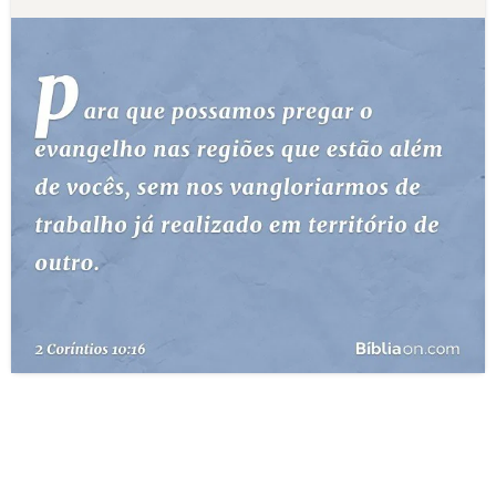
10 MANDAMENTOS
ESTUDOS BÍBLICOS
ESBOÇOS DE PREGAÇÃO
TEMAS
PERGUNTE À BÍBLIA
IA
TERMO BÍBLICO
JOGOS
QUEM SOMOS
LOJA BÍBLIAON