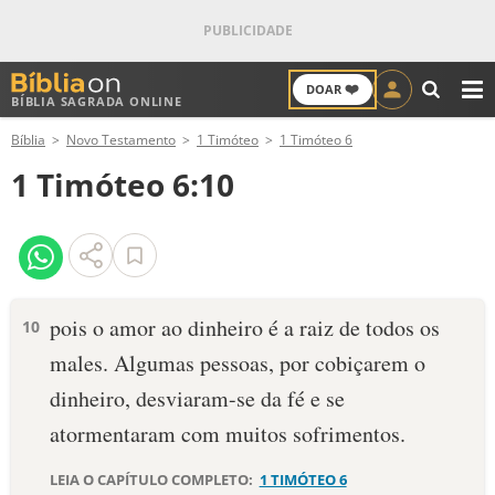
❤️
DOAR
BÍBLIA SAGRADA ONLINE
M
Bíblia
Novo Testamento
1 Timóteo
1 Timóteo 6
ANTIGO TESTAMENTO
1 Timóteo 6:10
NOVO TESTAMENTO
VERSÍCULOS
VERSÍCULO DO DIA
pois o amor ao dinheiro é a raiz de todos os
10
males. Algumas pessoas, por cobiçarem o
PALAVRA DO DIA
dinheiro, desviaram-se da fé e se
SALMO DO DIA
atormentaram com muitos sofrimentos.
DEVOCIONAL DIÁRIO
LEIA O CAPÍTULO COMPLETO:
1 TIMÓTEO 6