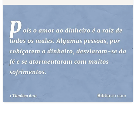
10 MANDAMENTOS
ESTUDOS BÍBLICOS
ESBOÇOS DE PREGAÇÃO
TEMAS
PERGUNTE À BÍBLIA
IA
TERMO BÍBLICO
JOGOS
QUEM SOMOS
LOJA BÍBLIAON