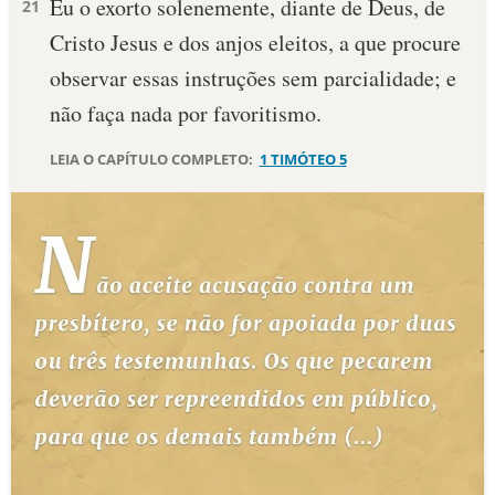
Eu o exorto solenemente, diante de Deus, de
21
Cristo Jesus e dos anjos eleitos, a que procure
10 MANDAMENTOS
observar essas instruções sem parcialidade; e
ESTUDOS BÍBLICOS
não faça nada por favoritismo.
ESBOÇOS DE PREGAÇÃO
LEIA O CAPÍTULO COMPLETO:
1 TIMÓTEO 5
TEMAS
PERGUNTE À BÍBLIA
IA
TERMO BÍBLICO
JOGOS
QUEM SOMOS
LOJA BÍBLIAON