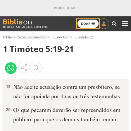
❤️
DOAR
BÍBLIA SAGRADA ONLINE
M
Bíblia
Novo Testamento
1 Timóteo
1 Timóteo 5
ANTIGO TESTAMENTO
1 Timóteo 5:19-21
NOVO TESTAMENTO
VERSÍCULOS
VERSÍCULO DO DIA
Não aceite acusação contra um presbítero, se
19
não for apoiada por duas ou três testemunhas.
PALAVRA DO DIA
Os que pecarem deverão ser repreendidos em
20
SALMO DO DIA
público, para que os demais também temam.
DEVOCIONAL DIÁRIO