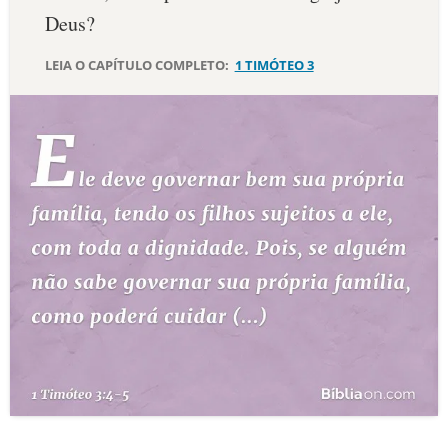
Deus?
10 MANDAMENTOS
LEIA O CAPÍTULO COMPLETO:
1 TIMÓTEO 3
ESTUDOS BÍBLICOS
ESBOÇOS DE PREGAÇÃO
TEMAS
PERGUNTE À BÍBLIA
IA
TERMO BÍBLICO
JOGOS
QUEM SOMOS
LOJA BÍBLIAON