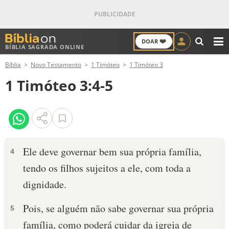
❤️
DOAR
BÍBLIA SAGRADA ONLINE
M
Bíblia
Novo Testamento
1 Timóteo
1 Timóteo 3
ANTIGO TESTAMENTO
1 Timóteo 3:4-5
NOVO TESTAMENTO
VERSÍCULOS
VERSÍCULO DO DIA
Ele deve governar bem sua própria família,
4
tendo os filhos sujeitos a ele, com toda a
PALAVRA DO DIA
dignidade.
SALMO DO DIA
Pois, se alguém não sabe governar sua própria
5
DEVOCIONAL DIÁRIO
família, como poderá cuidar da igreja de