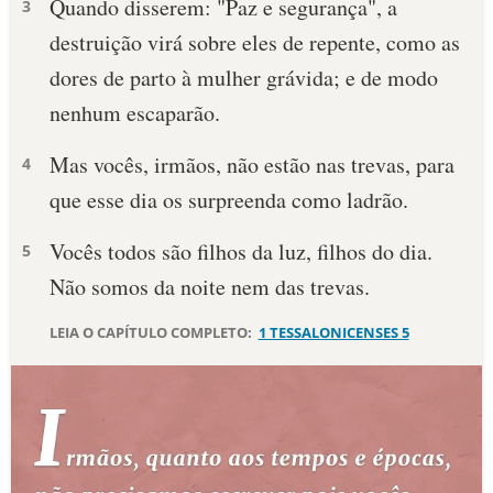
Quando disserem: "Paz e segurança", a
3
destruição virá sobre eles de repente, como as
10 MANDAMENTOS
dores de parto à mulher grávida; e de modo
ESTUDOS BÍBLICOS
nenhum escaparão.
ESBOÇOS DE PREGAÇÃO
Mas vocês, irmãos, não estão nas trevas, para
4
que esse dia os surpreenda como ladrão.
TEMAS
Vocês todos são filhos da luz, filhos do dia.
5
PERGUNTE À BÍBLIA
IA
Não somos da noite nem das trevas.
TERMO BÍBLICO
JOGOS
LEIA O CAPÍTULO COMPLETO:
1 TESSALONICENSES 5
QUEM SOMOS
LOJA BÍBLIAON