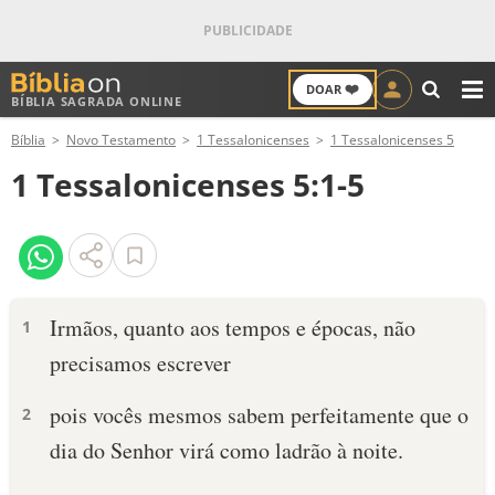
❤️
DOAR
BÍBLIA SAGRADA ONLINE
M
Bíblia
Novo Testamento
1 Tessalonicenses
1 Tessalonicenses 5
ANTIGO TESTAMENTO
1 Tessalonicenses 5:1-5
NOVO TESTAMENTO
VERSÍCULOS
VERSÍCULO DO DIA
Irmãos, quanto aos tempos e épocas, não
1
precisamos escrever
PALAVRA DO DIA
pois vocês mesmos sabem perfeitamente que o
2
SALMO DO DIA
dia do Senhor virá como ladrão à noite.
DEVOCIONAL DIÁRIO