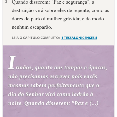
Quando disserem: "Paz e segurança", a
3
destruição virá sobre eles de repente, como as
10 MANDAMENTOS
dores de parto à mulher grávida; e de modo
ESTUDOS BÍBLICOS
nenhum escaparão.
ESBOÇOS DE PREGAÇÃO
LEIA O CAPÍTULO COMPLETO:
1 TESSALONICENSES 5
TEMAS
PERGUNTE À BÍBLIA
IA
TERMO BÍBLICO
JOGOS
QUEM SOMOS
LOJA BÍBLIAON