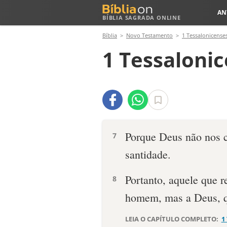
AN
BÍBLIA SAGRADA ONLINE
Bíblia
Novo Testamento
1 Tessalonicense
1 Tessalonic
Porque Deus não nos 
7
santidade.
Portanto, aquele que re
8
homem, mas a Deus, qu
LEIA O CAPÍTULO COMPLETO:
1