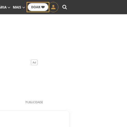
❤️
ÁRIA
MAIS
DOAR