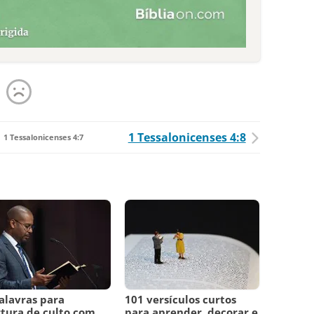
1 Tessalonicenses 4:8
1 Tessalonicenses 4:7
alavras para
101 versículos curtos
tura de culto com
para aprender, decorar e