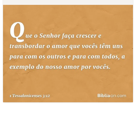
10 MANDAMENTOS
ESTUDOS BÍBLICOS
ESBOÇOS DE PREGAÇÃO
TEMAS
PERGUNTE À BÍBLIA
IA
TERMO BÍBLICO
JOGOS
QUEM SOMOS
LOJA BÍBLIAON