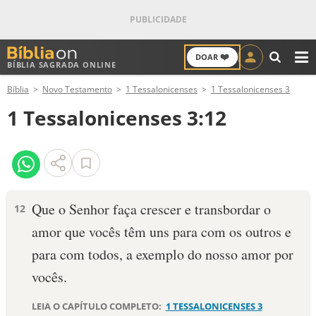
❤️
DOAR
BÍBLIA SAGRADA ONLINE
M
Bíblia
Novo Testamento
1 Tessalonicenses
1 Tessalonicenses 3
ANTIGO TESTAMENTO
1 Tessalonicenses 3:12
NOVO TESTAMENTO
VERSÍCULOS
VERSÍCULO DO DIA
Que o Senhor faça crescer e transbordar o
12
amor que vocês têm uns para com os outros e
PALAVRA DO DIA
para com todos, a exemplo do nosso amor por
SALMO DO DIA
vocês.
DEVOCIONAL DIÁRIO
LEIA O CAPÍTULO COMPLETO:
1 TESSALONICENSES 3