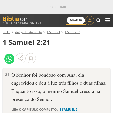
❤️
DOAR
BÍBLIA SAGRADA ONLINE
M
Bíblia
Antigo Testamento
1 Samuel
1 Samuel 2
ANTIGO TESTAMENTO
1 Samuel 2:21
NOVO TESTAMENTO
VERSÍCULOS
VERSÍCULO DO DIA
O Senhor foi bondoso com Ana; ela
21
engravidou e deu à luz três filhos e duas filhas.
PALAVRA DO DIA
Enquanto isso, o menino Samuel crescia na
SALMO DO DIA
presença do Senhor.
DEVOCIONAL DIÁRIO
LEIA O CAPÍTULO COMPLETO:
1 SAMUEL 2