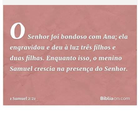
10 MANDAMENTOS
ESTUDOS BÍBLICOS
ESBOÇOS DE PREGAÇÃO
TEMAS
PERGUNTE À BÍBLIA
IA
TERMO BÍBLICO
JOGOS
QUEM SOMOS
LOJA BÍBLIAON