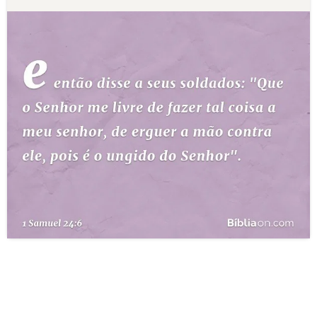
10 MANDAMENTOS
ESTUDOS BÍBLICOS
ESBOÇOS DE PREGAÇÃO
TEMAS
PERGUNTE À BÍBLIA
IA
TERMO BÍBLICO
JOGOS
QUEM SOMOS
LOJA BÍBLIAON