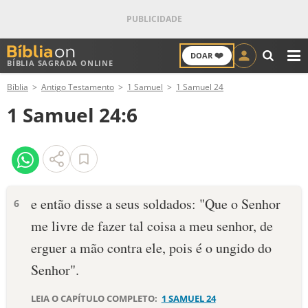
❤️
DOAR
BÍBLIA SAGRADA ONLINE
M
Bíblia
Antigo Testamento
1 Samuel
1 Samuel 24
ANTIGO TESTAMENTO
1 Samuel 24:6
NOVO TESTAMENTO
VERSÍCULOS
VERSÍCULO DO DIA
e então disse a seus soldados: "Que o Senhor
6
me livre de fazer tal coisa a meu senhor, de
PALAVRA DO DIA
erguer a mão contra ele, pois é o ungido do
SALMO DO DIA
Senhor".
DEVOCIONAL DIÁRIO
LEIA O CAPÍTULO COMPLETO:
1 SAMUEL 24