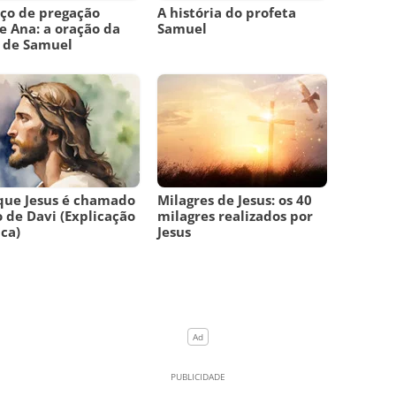
ço de pregação
A história do profeta
e Ana: a oração da
Samuel
 de Samuel
que Jesus é chamado
Milagres de Jesus: os 40
o de Davi (Explicação
milagres realizados por
ica)
Jesus