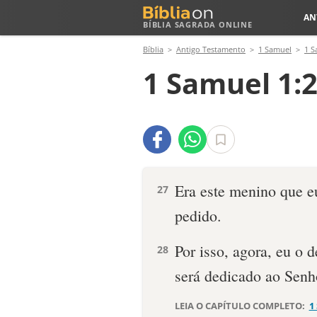
AN
BÍBLIA SAGRADA ONLINE
Bíblia
Antigo Testamento
1 Samuel
1 S
1 Samuel 1:
Era este menino que e
27
pedido.
Por isso, agora, eu o 
28
será dedicado ao Senho
LEIA O CAPÍTULO COMPLETO:
1