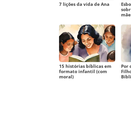
7 lições da vida de Ana
Esbo
sobr
mãe
15 histórias bíblicas em
Por 
formato infantil (com
Filh
moral)
Bíbl