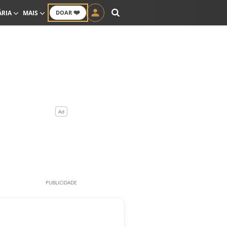
❤️
ÁRIA
MAIS
DOAR