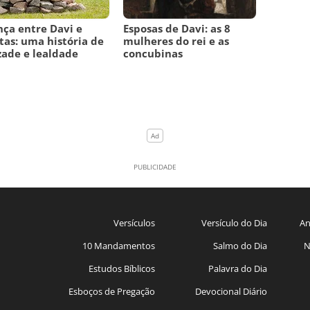
nça entre Davi e
Esposas de Davi: as 8
tas: uma história de
mulheres do rei e as
ade e lealdade
concubinas
Versículos
Versículo do Dia
An
10 Mandamentos
Salmo do Dia
N
Estudos Bíblicos
Palavra do Dia
Esboços de Pregação
Devocional Diário