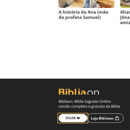
A história de Ana (mãe
Alia
do profeta Samuel)
Jôna
amiz
Bíbliaon, Bíblia Sagrada Online -
versão completa e gratuita da Bíblia
DOAR ❤️
Loja Bíbliaon