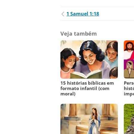
1 Samuel 1:18
Veja também
15 histórias bíblicas em
Pers
formato infantil (com
hist
moral)
imp