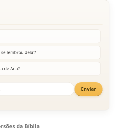
r se lembrou dela'?
da de Ana?
Enviar
rsões da Bíblia