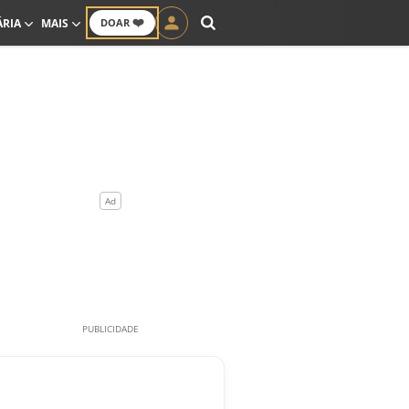
❤️
ÁRIA
MAIS
DOAR