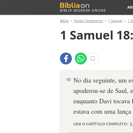
AN
BÍBLIA SAGRADA ONLINE
Bíblia
Antigo Testamento
1 Samuel
1 S
1 Samuel 18
No dia seguinte, um e
10
apoderou-se de Saul, e
enquanto Davi tocava 
estava com uma lança
LEIA O CAPÍTULO COMPLETO:
1