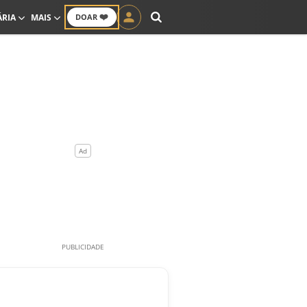
❤️
ÁRIA
MAIS
DOAR