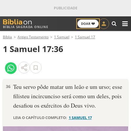
❤️
DOAR
BÍBLIA SAGRADA ONLINE
M
Bíblia
Antigo Testamento
1 Samuel
1 Samuel 17
ANTIGO TESTAMENTO
1 Samuel 17:36
NOVO TESTAMENTO
VERSÍCULOS
VERSÍCULO DO DIA
Teu servo pôde matar um leão e um urso; esse
36
filisteu incircunciso será como um deles, pois
PALAVRA DO DIA
desafiou os exércitos do Deus vivo.
SALMO DO DIA
LEIA O CAPÍTULO COMPLETO:
1 SAMUEL 17
DEVOCIONAL DIÁRIO