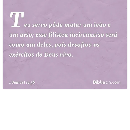
10 MANDAMENTOS
ESTUDOS BÍBLICOS
ESBOÇOS DE PREGAÇÃO
TEMAS
PERGUNTE À BÍBLIA
IA
TERMO BÍBLICO
JOGOS
QUEM SOMOS
LOJA BÍBLIAON