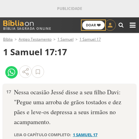
❤️
DOAR
BÍBLIA SAGRADA ONLINE
M
Bíblia
Antigo Testamento
1 Samuel
1 Samuel 17
ANTIGO TESTAMENTO
1 Samuel 17:17
NOVO TESTAMENTO
VERSÍCULOS
VERSÍCULO DO DIA
Nessa ocasião Jessé disse a seu filho Davi:
17
"Pegue uma arroba de grãos tostados e dez
PALAVRA DO DIA
pães e leve-os depressa a seus irmãos no
SALMO DO DIA
acampamento.
DEVOCIONAL DIÁRIO
LEIA O CAPÍTULO COMPLETO:
1 SAMUEL 17