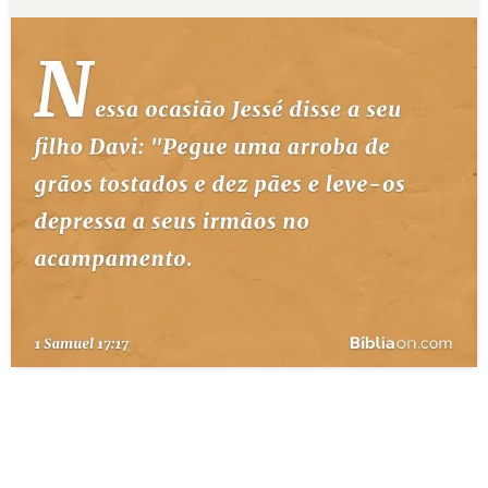
10 MANDAMENTOS
ESTUDOS BÍBLICOS
ESBOÇOS DE PREGAÇÃO
TEMAS
PERGUNTE À BÍBLIA
IA
TERMO BÍBLICO
JOGOS
QUEM SOMOS
LOJA BÍBLIAON