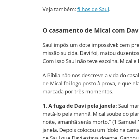
Veja também:
filhos de Saul
.
O casamento de Mical com Dav
Saul impôs um dote impossível: cem prepú
missão suicida. Davi foi, matou duzentos
Com isso Saul não teve escolha. Mical e
A Bíblia não nos descreve a vida do cas
de Mical foi logo posto à prova, e que el
marcada por três momentos.
1. A fuga de Davi pela janela:
Saul man
matá-lo pela manhã. Mical soube do plano
noite, amanhã serás morto." (1 Samuel 1
janela. Depois colocou um ídolo na cama
de Saul que Davi estava doente. Ganhou