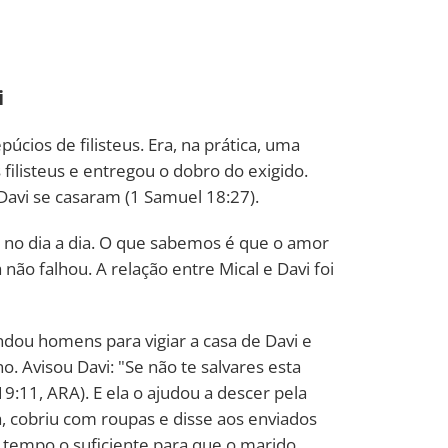
i
cios de filisteus. Era, na prática, uma
 filisteus e entregou o dobro do exigido.
 Davi se casaram (1 Samuel 18:27).
al no dia a dia. O que sabemos é que o amor
a não falhou. A relação entre Mical e Davi foi
dou homens para vigiar a casa de Davi e
. Avisou Davi: "Se não te salvares esta
9:11, ARA). E ela o ajudou a descer pela
, cobriu com roupas e disse aos enviados
 tempo o suficiente para que o marido