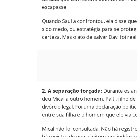
escapasse.
Quando Saul a confrontou, ela disse qu
sido medo, ou estratégia para se prote
certeza. Mas o ato de salvar Davi foi real
2. A separação forçada:
Durante os ano
deu Mical a outro homem, Palti, filho de
divórcio legal. Foi uma declaração polít
entre sua filha e o homem que ele via c
Mical não foi consultada. Não há regis
há registro de que aceitou com indifere