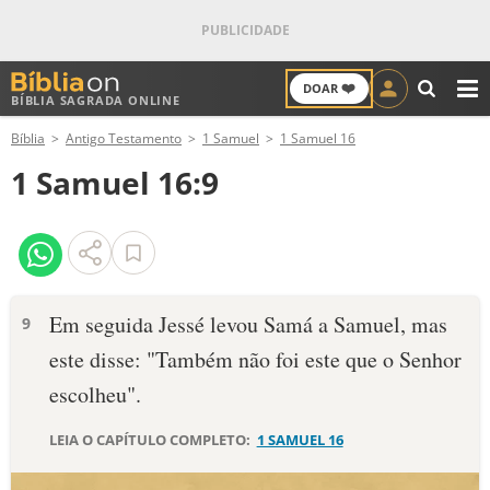
❤️
DOAR
BÍBLIA SAGRADA ONLINE
M
Bíblia
Antigo Testamento
1 Samuel
1 Samuel 16
ANTIGO TESTAMENTO
1 Samuel 16:9
NOVO TESTAMENTO
VERSÍCULOS
VERSÍCULO DO DIA
Em seguida Jessé levou Samá a Samuel, mas
9
este disse: "Também não foi este que o Senhor
PALAVRA DO DIA
escolheu".
SALMO DO DIA
LEIA O CAPÍTULO COMPLETO:
1 SAMUEL 16
DEVOCIONAL DIÁRIO