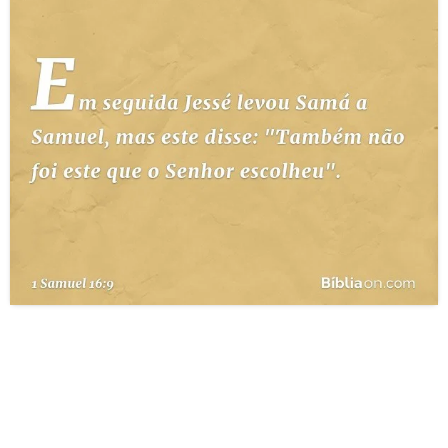
10 MANDAMENTOS
ESTUDOS BÍBLICOS
ESBOÇOS DE PREGAÇÃO
TEMAS
PERGUNTE À BÍBLIA
IA
TERMO BÍBLICO
JOGOS
QUEM SOMOS
LOJA BÍBLIAON