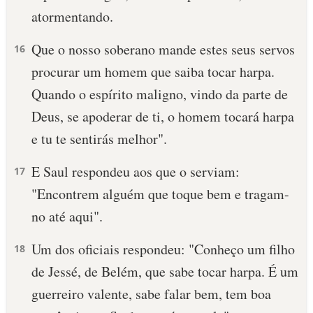
atormentando.
10 MANDAMENTOS
Que o nosso soberano mande estes seus servos
16
ESTUDOS BÍBLICOS
procurar um homem que saiba tocar harpa.
Quando o espírito maligno, vindo da parte de
ESBOÇOS DE PREGAÇÃO
Deus, se apoderar de ti, o homem tocará harpa
TEMAS
e tu te sentirás melhor".
PERGUNTE À BÍBLIA
E Saul respondeu aos que o serviam:
17
IA
"Encontrem alguém que toque bem e tragam-
TERMO BÍBLICO
JOGOS
no até aqui".
QUEM SOMOS
Um dos oficiais respondeu: "Conheço um filho
18
de Jessé, de Belém, que sabe tocar harpa. É um
LOJA BÍBLIAON
guerreiro valente, sabe falar bem, tem boa