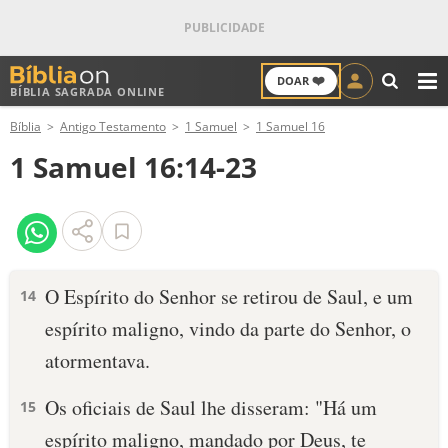
❤️
DOAR
BÍBLIA SAGRADA ONLINE
M
Bíblia
Antigo Testamento
1 Samuel
1 Samuel 16
ANTIGO TESTAMENTO
1 Samuel 16:14-23
NOVO TESTAMENTO
VERSÍCULOS
VERSÍCULO DO DIA
O Espírito do Senhor se retirou de Saul, e um
14
espírito maligno, vindo da parte do Senhor, o
PALAVRA DO DIA
atormentava.
SALMO DO DIA
Os oficiais de Saul lhe disseram: "Há um
15
DEVOCIONAL DIÁRIO
espírito maligno, mandado por Deus, te