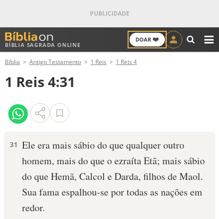
❤️
DOAR
BÍBLIA SAGRADA ONLINE
M
Bíblia
Antigo Testamento
1 Reis
1 Reis 4
ANTIGO TESTAMENTO
1 Reis 4:31
NOVO TESTAMENTO
VERSÍCULOS
VERSÍCULO DO DIA
Ele era mais sábio do que qualquer outro
31
homem, mais do que o ezraíta Etã; mais sábio
PALAVRA DO DIA
do que Hemã, Calcol e Darda, filhos de Maol.
SALMO DO DIA
Sua fama espalhou-se por todas as nações em
redor.
DEVOCIONAL DIÁRIO