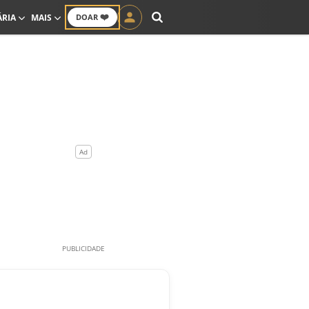
❤️
ÁRIA
MAIS
DOAR