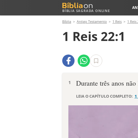
AN
BÍBLIA SAGRADA ONLINE
Bíblia
Antigo Testamento
1 Reis
1 Reis 
1 Reis 22:1
Durante três anos não h
1
LEIA O CAPÍTULO COMPLETO:
1