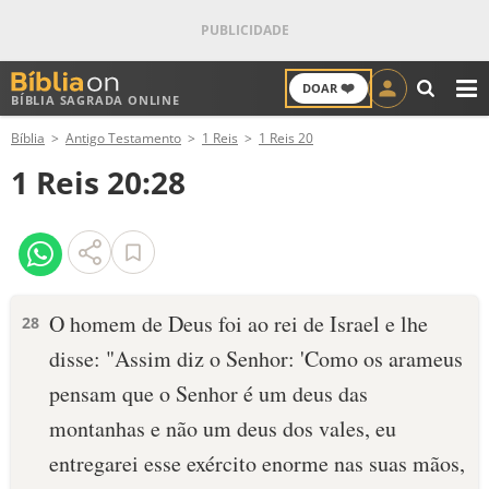
❤️
DOAR
BÍBLIA SAGRADA ONLINE
M
Bíblia
Antigo Testamento
1 Reis
1 Reis 20
ANTIGO TESTAMENTO
1 Reis 20:28
NOVO TESTAMENTO
VERSÍCULOS
VERSÍCULO DO DIA
O homem de Deus foi ao rei de Israel e lhe
28
disse: "Assim diz o Senhor: 'Como os arameus
PALAVRA DO DIA
pensam que o Senhor é um deus das
SALMO DO DIA
montanhas e não um deus dos vales, eu
entregarei esse exército enorme nas suas mãos,
DEVOCIONAL DIÁRIO