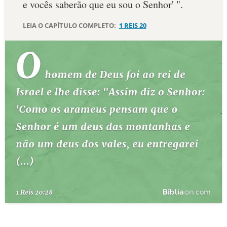
e vocês saberão que eu sou o Senhor' ".
10 MANDAMENTOS
LEIA O CAPÍTULO COMPLETO:
1 REIS 20
ESTUDOS BÍBLICOS
ESBOÇOS DE PREGAÇÃO
TEMAS
PERGUNTE À BÍBLIA
IA
TERMO BÍBLICO
JOGOS
QUEM SOMOS
LOJA BÍBLIAON