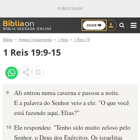
❤️
DOAR
BÍBLIA SAGRADA ONLINE
M
Bíblia
Antigo Testamento
1 Reis
1 Reis 19
ANTIGO TESTAMENTO
1 Reis 19:9-15
NOVO TESTAMENTO
VERSÍCULOS
VERSÍCULO DO DIA
Ali entrou numa caverna e passou a noite.
9
E a palavra do Senhor veio a ele: "O que você
PALAVRA DO DIA
está fazendo aqui, Elias?"
SALMO DO DIA
Ele respondeu: "Tenho sido muito zeloso pelo
10
DEVOCIONAL DIÁRIO
Senhor, o Deus dos Exércitos. Os israelitas