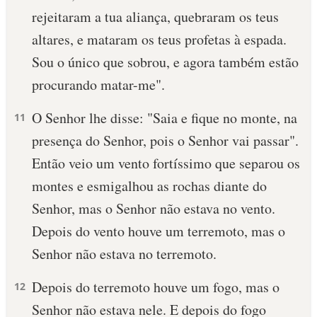
rejeitaram a tua aliança, quebraram os teus
10 MANDAMENTOS
altares, e mataram os teus profetas à espada.
Sou o único que sobrou, e agora também estão
ESTUDOS BÍBLICOS
procurando matar-me".
ESBOÇOS DE PREGAÇÃO
O Senhor lhe disse: "Saia e fique no monte, na
11
TEMAS
presença do Senhor, pois o Senhor vai passar".
Então veio um vento fortíssimo que separou os
PERGUNTE À BÍBLIA
IA
montes e esmigalhou as rochas diante do
Senhor, mas o Senhor não estava no vento.
TERMO BÍBLICO
JOGOS
Depois do vento houve um terremoto, mas o
QUEM SOMOS
Senhor não estava no terremoto.
LOJA BÍBLIAON
Depois do terremoto houve um fogo, mas o
12
Senhor não estava nele. E depois do fogo