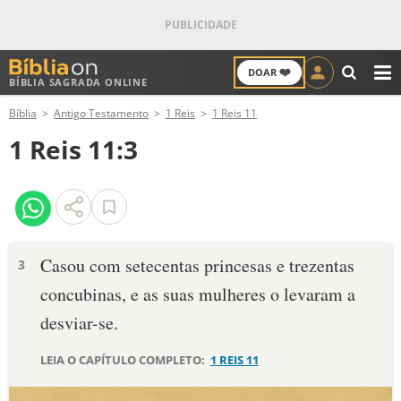
❤️
DOAR
BÍBLIA SAGRADA ONLINE
M
Bíblia
Antigo Testamento
1 Reis
1 Reis 11
ANTIGO TESTAMENTO
1 Reis 11:3
NOVO TESTAMENTO
VERSÍCULOS
VERSÍCULO DO DIA
Casou com setecentas princesas e trezentas
3
concubinas, e as suas mulheres o levaram a
PALAVRA DO DIA
desviar-se.
SALMO DO DIA
LEIA O CAPÍTULO COMPLETO:
1 REIS 11
DEVOCIONAL DIÁRIO