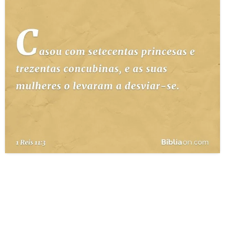
10 MANDAMENTOS
ESTUDOS BÍBLICOS
ESBOÇOS DE PREGAÇÃO
TEMAS
PERGUNTE À BÍBLIA
IA
TERMO BÍBLICO
JOGOS
QUEM SOMOS
LOJA BÍBLIAON