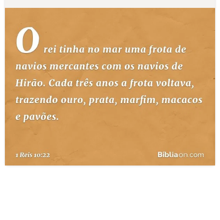
10 MANDAMENTOS
ESTUDOS BÍBLICOS
ESBOÇOS DE PREGAÇÃO
TEMAS
PERGUNTE À BÍBLIA
IA
TERMO BÍBLICO
JOGOS
QUEM SOMOS
LOJA BÍBLIAON