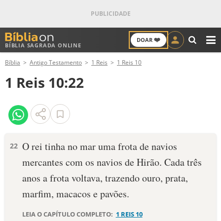
❤️
DOAR
BÍBLIA SAGRADA ONLINE
M
Bíblia
Antigo Testamento
1 Reis
1 Reis 10
ANTIGO TESTAMENTO
1 Reis 10:22
NOVO TESTAMENTO
VERSÍCULOS
VERSÍCULO DO DIA
O rei tinha no mar uma frota de navios
22
mercantes com os navios de Hirão. Cada três
PALAVRA DO DIA
anos a frota voltava, trazendo ouro, prata,
SALMO DO DIA
marfim, macacos e pavões.
DEVOCIONAL DIÁRIO
LEIA O CAPÍTULO COMPLETO:
1 REIS 10