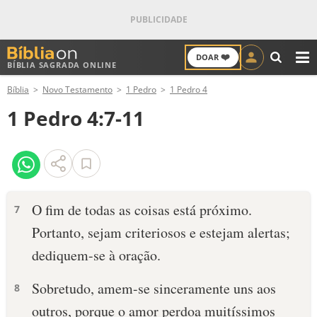
❤️
DOAR
BÍBLIA SAGRADA ONLINE
M
Bíblia
Novo Testamento
1 Pedro
1 Pedro 4
ANTIGO TESTAMENTO
1 Pedro 4:7-11
NOVO TESTAMENTO
VERSÍCULOS
VERSÍCULO DO DIA
O fim de todas as coisas está próximo.
7
Portanto, sejam criteriosos e estejam alertas;
PALAVRA DO DIA
dediquem-se à oração.
SALMO DO DIA
Sobretudo, amem-se sinceramente uns aos
8
DEVOCIONAL DIÁRIO
outros, porque o amor perdoa muitíssimos