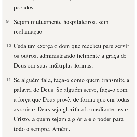
pecados.
10 MANDAMENTOS
Sejam mutuamente hospitaleiros, sem
9
ESTUDOS BÍBLICOS
reclamação.
ESBOÇOS DE PREGAÇÃO
Cada um exerça o dom que recebeu para servir
10
os outros, administrando fielmente a graça de
TEMAS
Deus em suas múltiplas formas.
PERGUNTE À BÍBLIA
IA
Se alguém fala, faça-o como quem transmite a
11
palavra de Deus. Se alguém serve, faça-o com
TERMO BÍBLICO
JOGOS
a força que Deus provê, de forma que em todas
QUEM SOMOS
as coisas Deus seja glorificado mediante Jesus
Cristo, a quem sejam a glória e o poder para
LOJA BÍBLIAON
todo o sempre. Amém.