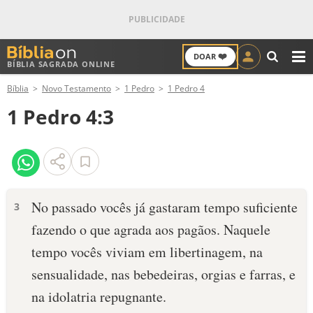
❤️
DOAR
BÍBLIA SAGRADA ONLINE
M
Bíblia
Novo Testamento
1 Pedro
1 Pedro 4
ANTIGO TESTAMENTO
1 Pedro 4:3
NOVO TESTAMENTO
VERSÍCULOS
VERSÍCULO DO DIA
No passado vocês já gastaram tempo suficiente
3
fazendo o que agrada aos pagãos. Naquele
PALAVRA DO DIA
tempo vocês viviam em libertinagem, na
SALMO DO DIA
sensualidade, nas bebedeiras, orgias e farras, e
na idolatria repugnante.
DEVOCIONAL DIÁRIO