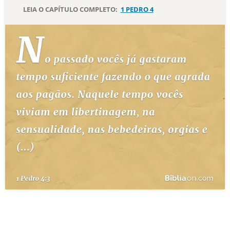
LEIA O CAPÍTULO COMPLETO:
1 PEDRO 4
10 MANDAMENTOS
ESTUDOS BÍBLICOS
ESBOÇOS DE PREGAÇÃO
TEMAS
PERGUNTE À BÍBLIA
IA
TERMO BÍBLICO
JOGOS
QUEM SOMOS
LOJA BÍBLIAON