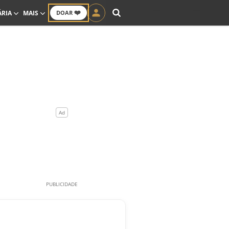
❤️
ÁRIA
MAIS
DOAR