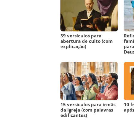
39 versículos para
Refl
abertura de culto (com
famí
explicação)
para
Deu
15 versículos para irmãs
10 f
da igreja (com palavras
após
edificantes)