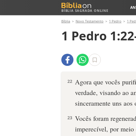
AN
BÍBLIA SAGRADA ONLINE
Bíblia
Novo Testamento
1 Pedro
1 Ped
1 Pedro 1:22
Agora que vocês purif
22
verdade, visando ao a
sinceramente uns aos o
Vocês foram regenerad
23
imperecível, por meio