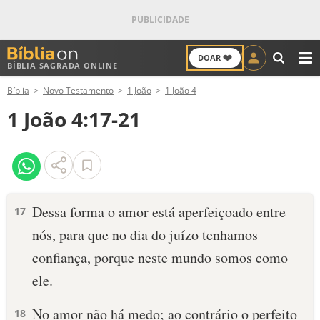
❤️
DOAR
BÍBLIA SAGRADA ONLINE
M
Bíblia
Novo Testamento
1 João
1 João 4
ANTIGO TESTAMENTO
1 João 4:17-21
NOVO TESTAMENTO
VERSÍCULOS
VERSÍCULO DO DIA
Dessa forma o amor está aperfeiçoado entre
17
nós, para que no dia do juízo tenhamos
PALAVRA DO DIA
confiança, porque neste mundo somos como
SALMO DO DIA
ele.
DEVOCIONAL DIÁRIO
No amor não há medo; ao contrário o perfeito
18