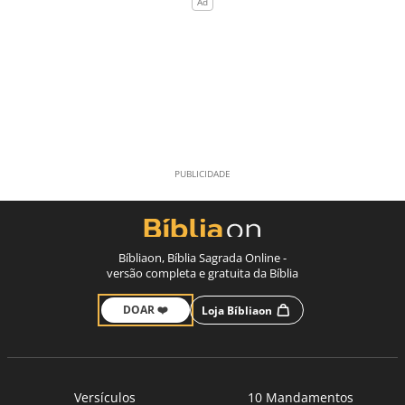
Bíbliaon, Bíblia Sagrada Online -
versão completa e gratuita da Bíblia
DOAR ❤️
Loja Bíbliaon
Versículos
10 Mandamentos