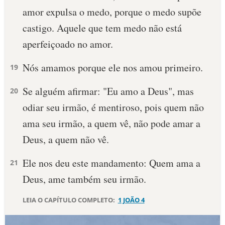
amor expulsa o medo, porque o medo supõe
10 MANDAMENTOS
castigo. Aquele que tem medo não está
aperfeiçoado no amor.
ESTUDOS BÍBLICOS
Nós amamos porque ele nos amou primeiro.
19
ESBOÇOS DE PREGAÇÃO
Se alguém afirmar: "Eu amo a Deus", mas
20
TEMAS
odiar seu irmão, é mentiroso, pois quem não
PERGUNTE À BÍBLIA
ama seu irmão, a quem vê, não pode amar a
IA
Deus, a quem não vê.
TERMO BÍBLICO
JOGOS
Ele nos deu este mandamento: Quem ama a
21
QUEM SOMOS
Deus, ame também seu irmão.
LOJA BÍBLIAON
LEIA O CAPÍTULO COMPLETO:
1 JOÃO 4