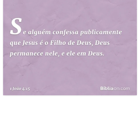
10 MANDAMENTOS
ESTUDOS BÍBLICOS
ESBOÇOS DE PREGAÇÃO
TEMAS
PERGUNTE À BÍBLIA
IA
TERMO BÍBLICO
JOGOS
QUEM SOMOS
LOJA BÍBLIAON