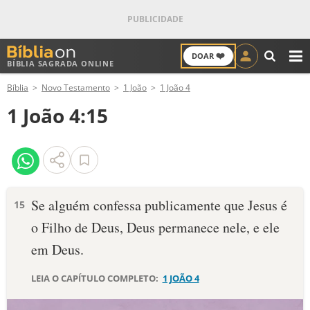
❤️
DOAR
BÍBLIA SAGRADA ONLINE
M
Bíblia
Novo Testamento
1 João
1 João 4
ANTIGO TESTAMENTO
1 João 4:15
NOVO TESTAMENTO
VERSÍCULOS
VERSÍCULO DO DIA
Se alguém confessa publicamente que Jesus é
15
o Filho de Deus, Deus permanece nele, e ele
PALAVRA DO DIA
em Deus.
SALMO DO DIA
LEIA O CAPÍTULO COMPLETO:
1 JOÃO 4
DEVOCIONAL DIÁRIO