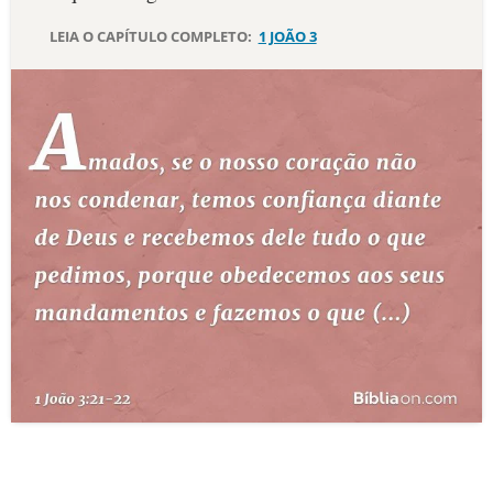
LEIA O CAPÍTULO COMPLETO:
1 JOÃO 3
10 MANDAMENTOS
ESTUDOS BÍBLICOS
ESBOÇOS DE PREGAÇÃO
TEMAS
PERGUNTE À BÍBLIA
IA
TERMO BÍBLICO
JOGOS
QUEM SOMOS
LOJA BÍBLIAON