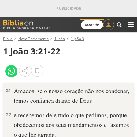
❤️
DOAR
BÍBLIA SAGRADA ONLINE
M
Bíblia
Novo Testamento
1 João
1 João 3
ANTIGO TESTAMENTO
1 João 3:21-22
NOVO TESTAMENTO
VERSÍCULOS
VERSÍCULO DO DIA
Amados, se o nosso coração não nos condenar,
21
temos confiança diante de Deus
PALAVRA DO DIA
e recebemos dele tudo o que pedimos, porque
22
SALMO DO DIA
obedecemos aos seus mandamentos e fazemos
DEVOCIONAL DIÁRIO
o que lhe agrada.