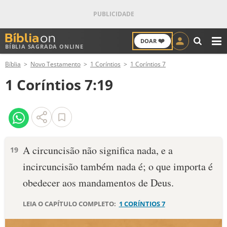
❤️
DOAR
BÍBLIA SAGRADA ONLINE
M
Bíblia
Novo Testamento
1 Coríntios
1 Coríntios 7
ANTIGO TESTAMENTO
1 Coríntios 7:19
NOVO TESTAMENTO
VERSÍCULOS
VERSÍCULO DO DIA
A circuncisão não significa nada, e a
19
incircuncisão também nada é; o que importa é
PALAVRA DO DIA
obedecer aos mandamentos de Deus.
SALMO DO DIA
LEIA O CAPÍTULO COMPLETO:
1 CORÍNTIOS 7
DEVOCIONAL DIÁRIO