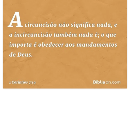
10 MANDAMENTOS
ESTUDOS BÍBLICOS
ESBOÇOS DE PREGAÇÃO
TEMAS
PERGUNTE À BÍBLIA
IA
TERMO BÍBLICO
JOGOS
QUEM SOMOS
LOJA BÍBLIAON