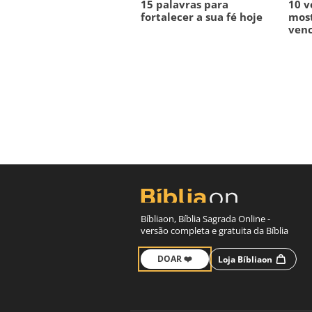
15 palavras para
10 v
fortalecer a sua fé hoje
mos
ven
Bíbliaon, Bíblia Sagrada Online -
versão completa e gratuita da Bíblia
DOAR ❤️
Loja Bíbliaon