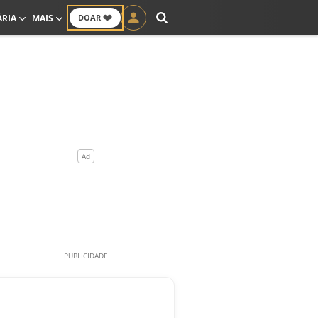
❤️
ÁRIA
MAIS
DOAR