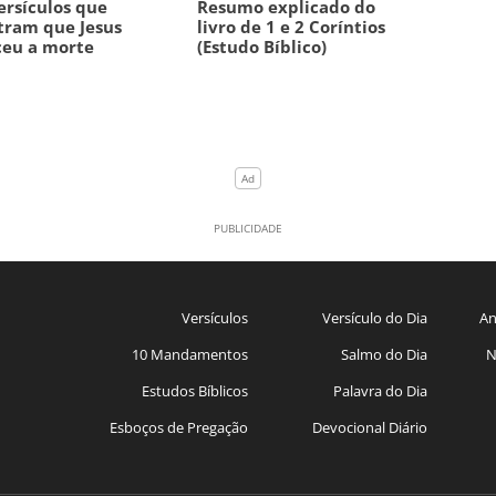
ersículos que
Resumo explicado do
tram que Jesus
livro de 1 e 2 Coríntios
ceu a morte
(Estudo Bíblico)
Versículos
Versículo do Dia
An
10 Mandamentos
Salmo do Dia
N
Estudos Bíblicos
Palavra do Dia
Esboços de Pregação
Devocional Diário