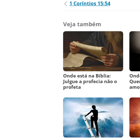
1 Coríntios 15:54
Veja também
Onde está na Bíblia:
Onde
Julgue a profecia não o
Que
profeta
amo