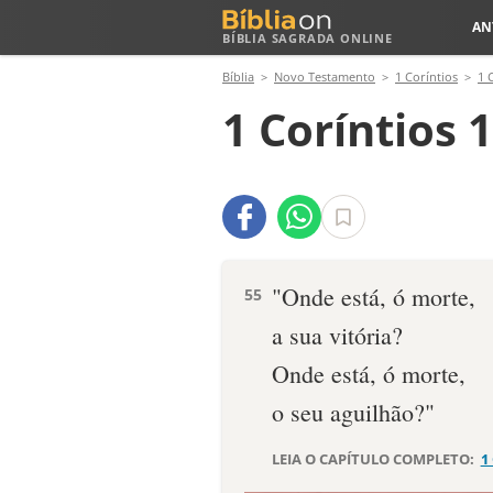
AN
BÍBLIA SAGRADA ONLINE
Bíblia
Novo Testamento
1 Coríntios
1 
1 Coríntios 
"Onde está, ó morte,
55
a sua vitória?
Onde está, ó morte,
o seu aguilhão?"
LEIA O CAPÍTULO COMPLETO:
1