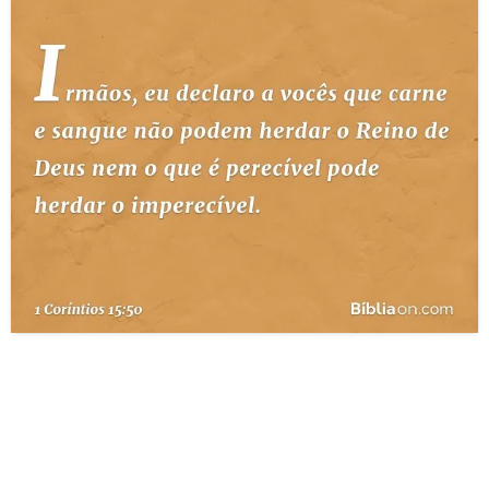
10 MANDAMENTOS
ESTUDOS BÍBLICOS
ESBOÇOS DE PREGAÇÃO
TEMAS
PERGUNTE À BÍBLIA
IA
TERMO BÍBLICO
JOGOS
QUEM SOMOS
LOJA BÍBLIAON