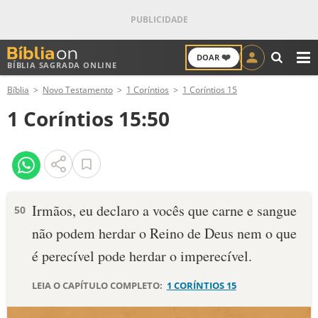
❤️
DOAR
BÍBLIA SAGRADA ONLINE
M
Bíblia
Novo Testamento
1 Coríntios
1 Coríntios 15
ANTIGO TESTAMENTO
1 Coríntios 15:50
NOVO TESTAMENTO
VERSÍCULOS
VERSÍCULO DO DIA
Irmãos, eu declaro a vocês que carne e sangue
50
não podem herdar o Reino de Deus nem o que
PALAVRA DO DIA
é perecível pode herdar o imperecível.
SALMO DO DIA
LEIA O CAPÍTULO COMPLETO:
1 CORÍNTIOS 15
DEVOCIONAL DIÁRIO