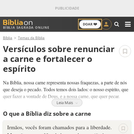
❤️
DOAR
BÍBLIA SAGRADA ONLINE
M
Bíblia
Temas da Bíblia
ANTIGO TESTAMENTO
Versículos sobre renunciar
NOVO TESTAMENTO
a carne e fortalecer o
espírito
VERSÍCULOS
Na Bíblia, nossa carne representa nossas fraquezas, a parte de nós
VERSÍCULO DO DIA
que deseja o pecado. Todos temos dois lados: o nosso espírito, que
quer fazer a vontade de Deus, e a nossa carne, que quer pecar.
PALAVRA DO DIA
Leia Mais
Quem tem Jesus agora vive para Deus. Podemos resistir aos desejos
O que a Bíblia diz sobre a carne
da carne e escolher não pecar. O Espírito Santo nos transforma e
SALMO DO DIA
nos ajuda a amar e escolher o que é certo. Um dia, no Céu,
Irmãos, vocês foram chamados para a liberdade.
ficaremos livres dos desejos da carne e viveremos totalmente para
DEVOCIONAL DIÁRIO