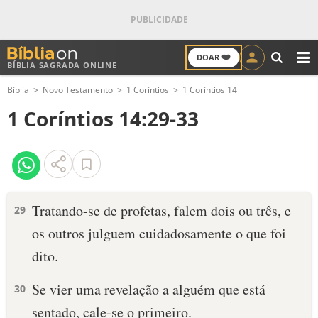
❤️
DOAR
BÍBLIA SAGRADA ONLINE
M
Bíblia
Novo Testamento
1 Coríntios
1 Coríntios 14
ANTIGO TESTAMENTO
1 Coríntios 14:29-33
NOVO TESTAMENTO
VERSÍCULOS
VERSÍCULO DO DIA
Tratando-se de profetas, falem dois ou três, e
29
os outros julguem cuidadosamente o que foi
PALAVRA DO DIA
dito.
SALMO DO DIA
Se vier uma revelação a alguém que está
30
DEVOCIONAL DIÁRIO
sentado, cale-se o primeiro.