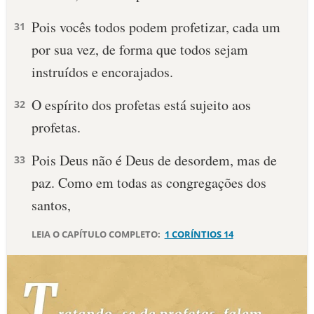
Pois vocês todos podem profetizar, cada um
10 MANDAMENTOS
31
por sua vez, de forma que todos sejam
ESTUDOS BÍBLICOS
instruídos e encorajados.
ESBOÇOS DE PREGAÇÃO
O espírito dos profetas está sujeito aos
32
profetas.
TEMAS
Pois Deus não é Deus de desordem, mas de
33
PERGUNTE À BÍBLIA
IA
paz. Como em todas as congregações dos
santos,
TERMO BÍBLICO
JOGOS
LEIA O CAPÍTULO COMPLETO:
1 CORÍNTIOS 14
QUEM SOMOS
LOJA BÍBLIAON