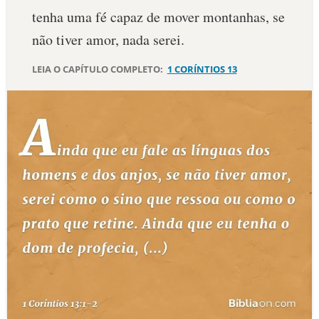
tenha uma fé capaz de mover montanhas, se
10 MANDAMENTOS
não tiver amor, nada serei.
ESTUDOS BÍBLICOS
LEIA O CAPÍTULO COMPLETO:
1 CORÍNTIOS 13
ESBOÇOS DE PREGAÇÃO
TEMAS
PERGUNTE À BÍBLIA
IA
TERMO BÍBLICO
JOGOS
QUEM SOMOS
LOJA BÍBLIAON