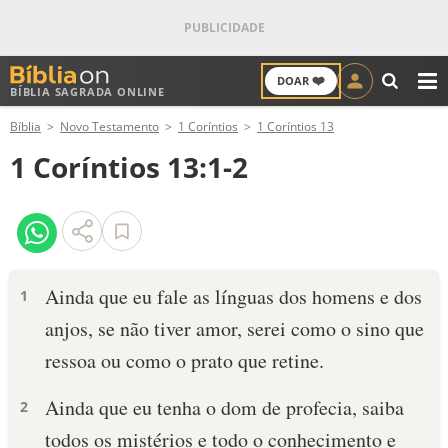
❤️
DOAR
BÍBLIA SAGRADA ONLINE
M
Bíblia
Novo Testamento
1 Coríntios
1 Coríntios 13
ANTIGO TESTAMENTO
1 Coríntios 13:1-2
NOVO TESTAMENTO
VERSÍCULOS
VERSÍCULO DO DIA
Ainda que eu fale as línguas dos homens e dos
1
anjos, se não tiver amor, serei como o sino que
PALAVRA DO DIA
ressoa ou como o prato que retine.
SALMO DO DIA
Ainda que eu tenha o dom de profecia, saiba
2
DEVOCIONAL DIÁRIO
todos os mistérios e todo o conhecimento e