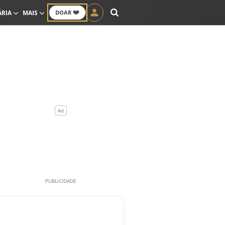
❤️
ÁRIA
MAIS
DOAR