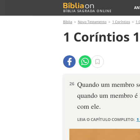
AN
BÍBLIA SAGRADA ONLINE
Bíblia
Novo Testamento
1 Coríntios
1 
1 Coríntios 
Quando um membro sof
26
quando um membro é h
com ele.
LEIA O CAPÍTULO COMPLETO:
1