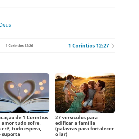
 Deus
1 Coríntios 12:27
1 Coríntios 12:26
icação de 1 Coríntios
27 versículos para
o amor tudo sofre,
edificar a família
 crê, tudo espera,
(palavras para fortalecer
 suporta
o lar)