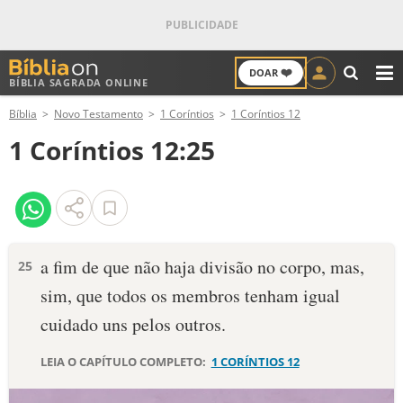
❤️
DOAR
BÍBLIA SAGRADA ONLINE
M
Bíblia
Novo Testamento
1 Coríntios
1 Coríntios 12
ANTIGO TESTAMENTO
1 Coríntios 12:25
NOVO TESTAMENTO
VERSÍCULOS
VERSÍCULO DO DIA
a fim de que não haja divisão no corpo, mas,
25
sim, que todos os membros tenham igual
PALAVRA DO DIA
cuidado uns pelos outros.
SALMO DO DIA
LEIA O CAPÍTULO COMPLETO:
1 CORÍNTIOS 12
DEVOCIONAL DIÁRIO