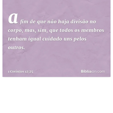
10 MANDAMENTOS
ESTUDOS BÍBLICOS
ESBOÇOS DE PREGAÇÃO
TEMAS
PERGUNTE À BÍBLIA
IA
TERMO BÍBLICO
JOGOS
QUEM SOMOS
LOJA BÍBLIAON