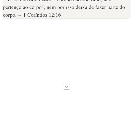
10 MANDAMENTOS
ESTUDOS BÍBLICOS
ESBOÇOS DE PREGAÇÃO
TEMAS
PERGUNTE À BÍBLIA
IA
TERMO BÍBLICO
JOGOS
QUEM SOMOS
LOJA BÍBLIAON