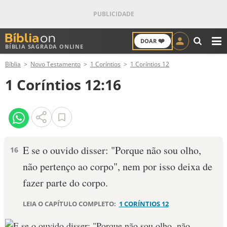
❤️
DOAR
BÍBLIA SAGRADA ONLINE
M
Bíblia
Novo Testamento
1 Coríntios
1 Coríntios 12
ANTIGO TESTAMENTO
1 Coríntios 12:16
NOVO TESTAMENTO
VERSÍCULOS
VERSÍCULO DO DIA
E se o ouvido disser: "Porque não sou olho,
16
não pertenço ao corpo", nem por isso deixa de
PALAVRA DO DIA
fazer parte do corpo.
SALMO DO DIA
LEIA O CAPÍTULO COMPLETO:
1 CORÍNTIOS 12
DEVOCIONAL DIÁRIO