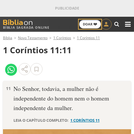
❤️
DOAR
BÍBLIA SAGRADA ONLINE
M
Bíblia
Novo Testamento
1 Coríntios
1 Coríntios 11
ANTIGO TESTAMENTO
1 Coríntios 11:11
NOVO TESTAMENTO
VERSÍCULOS
VERSÍCULO DO DIA
No Senhor, todavia, a mulher não é
11
independente do homem nem o homem
PALAVRA DO DIA
independente da mulher.
SALMO DO DIA
LEIA O CAPÍTULO COMPLETO:
1 CORÍNTIOS 11
DEVOCIONAL DIÁRIO