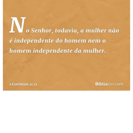
10 MANDAMENTOS
ESTUDOS BÍBLICOS
ESBOÇOS DE PREGAÇÃO
TEMAS
PERGUNTE À BÍBLIA
IA
TERMO BÍBLICO
JOGOS
QUEM SOMOS
LOJA BÍBLIAON