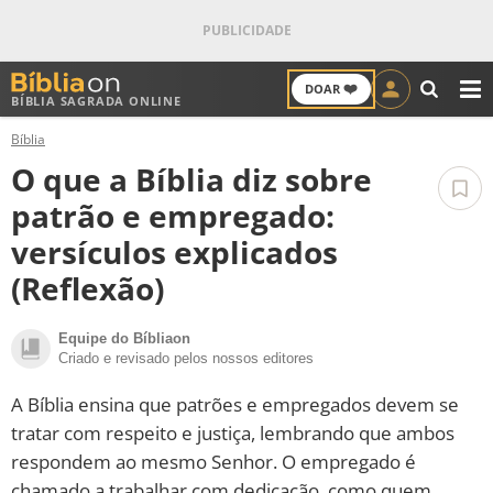
❤️
DOAR
BÍBLIA SAGRADA ONLINE
M
Bíblia
ANTIGO TESTAMENTO
O que a Bíblia diz sobre
NOVO TESTAMENTO
patrão e empregado:
versículos explicados
VERSÍCULOS
(Reflexão)
VERSÍCULO DO DIA
Equipe do Bíbliaon
Criado e revisado pelos nossos editores
PALAVRA DO DIA
A Bíblia ensina que patrões e empregados devem se
SALMO DO DIA
tratar com respeito e justiça, lembrando que ambos
respondem ao mesmo Senhor. O empregado é
DEVOCIONAL DIÁRIO
chamado a trabalhar com dedicação, como quem