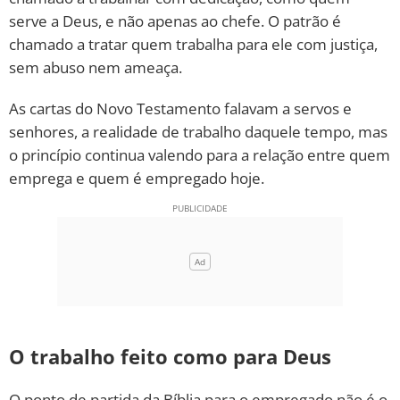
serve a Deus, e não apenas ao chefe. O patrão é
10 MANDAMENTOS
chamado a tratar quem trabalha para ele com justiça,
sem abuso nem ameaça.
ESTUDOS BÍBLICOS
As cartas do Novo Testamento falavam a servos e
ESBOÇOS DE PREGAÇÃO
senhores, a realidade de trabalho daquele tempo, mas
o princípio continua valendo para a relação entre quem
TEMAS
emprega e quem é empregado hoje.
PERGUNTE À BÍBLIA
IA
TERMO BÍBLICO
JOGOS
QUEM SOMOS
O trabalho feito como para Deus
LOJA BÍBLIAON
O ponto de partida da Bíblia para o empregado não é o