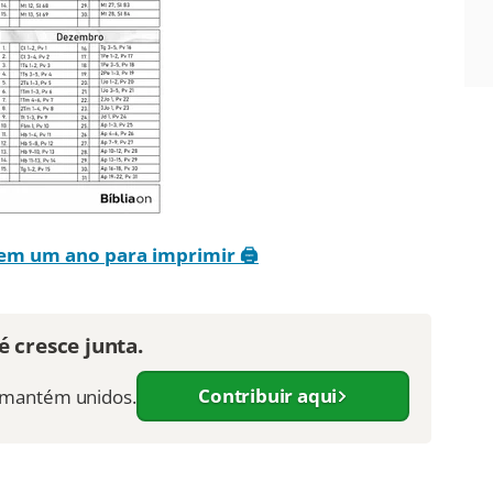
a em um ano para imprimir 🖨️
 cresce junta.
Contribuir aqui
s mantém unidos.