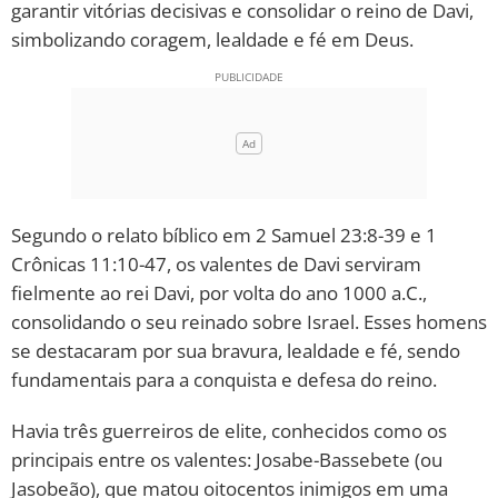
garantir vitórias decisivas e consolidar o reino de Davi,
simbolizando coragem, lealdade e fé em Deus.
10 MANDAMENTOS
ESTUDOS BÍBLICOS
ESBOÇOS DE PREGAÇÃO
TEMAS
Segundo o relato bíblico em 2 Samuel 23:8-39 e 1
Crônicas 11:10-47, os valentes de Davi serviram
PERGUNTE À BÍBLIA
IA
fielmente ao rei Davi, por volta do ano 1000 a.C.,
consolidando o seu reinado sobre Israel. Esses homens
TERMO BÍBLICO
JOGOS
se destacaram por sua bravura, lealdade e fé, sendo
fundamentais para a conquista e defesa do reino.
QUEM SOMOS
Havia três guerreiros de elite, conhecidos como os
LOJA BÍBLIAON
principais entre os valentes: Josabe-Bassebete (ou
Jasobeão), que matou oitocentos inimigos em uma