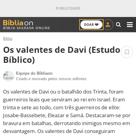
❤️
DOAR
BÍBLIA SAGRADA ONLINE
M
Bíblia
ANTIGO TESTAMENTO
Os valentes de Davi (Estudo
NOVO TESTAMENTO
Bíblico)
VERSÍCULOS
Equipe do Bíbliaon
Criado e revisado pelos nossos editores
VERSÍCULO DO DIA
Os valentes de Davi ou o batalhão dos Trinta, foram
guerreiros leais que serviram ao rei em Israel. Eram
PALAVRA DO DIA
trinta e sete ao todo, com três guerreiros de elite:
Josabe-Bassebete, Eleazar e Samá. Destacaram-se por
SALMO DO DIA
bravura em batalhas, derrotando inimigos mesmo em
desvantagem. Os valentes de Davi conseguiram
DEVOCIONAL DIÁRIO