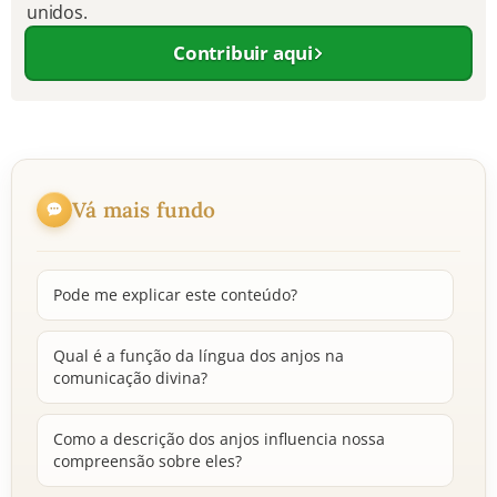
unidos.
10 MANDAMENTOS
Contribuir aqui
ESTUDOS BÍBLICOS
ESBOÇOS DE PREGAÇÃO
Vá mais fundo
TEMAS
PERGUNTE À BÍBLIA
IA
Pode me explicar este conteúdo?
TERMO BÍBLICO
JOGOS
Qual é a função da língua dos anjos na
comunicação divina?
QUEM SOMOS
LOJA BÍBLIAON
Como a descrição dos anjos influencia nossa
compreensão sobre eles?