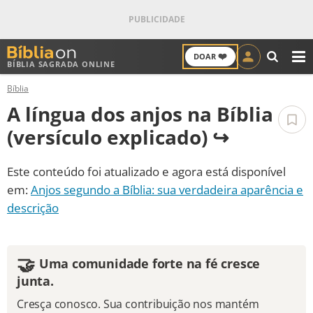
❤️
DOAR
BÍBLIA SAGRADA ONLINE
M
Bíblia
ANTIGO TESTAMENTO
A língua dos anjos na Bíblia
NOVO TESTAMENTO
(versículo explicado) ↪️
VERSÍCULOS
Este conteúdo foi atualizado e agora está disponível
em:
Anjos segundo a Bíblia: sua verdadeira aparência e
VERSÍCULO DO DIA
descrição
PALAVRA DO DIA
🤝
Uma comunidade forte na fé cresce
SALMO DO DIA
junta.
DEVOCIONAL DIÁRIO
Cresça conosco. Sua contribuição nos mantém