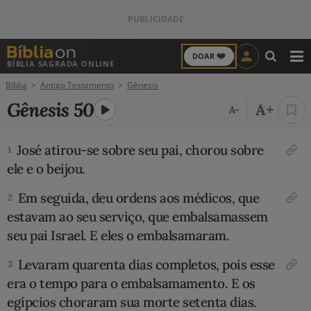
❤️
DOAR
BÍBLIA SAGRADA ONLINE
M
Bíblia
Antigo Testamento
Gênesis
ANTIGO TESTAMENTO
Gênesis 50
A+
A-
NOVO TESTAMENTO
José atirou-se sobre seu pai, chorou sobre
1
VERSÍCULOS
ele e o beijou.
VERSÍCULO DO DIA
Em seguida, deu ordens aos médicos, que
2
estavam ao seu serviço, que embal­sa­massem
PALAVRA DO DIA
seu pai Israel. E eles o embalsa­maram.
Leva­ram qua­renta dias completos, pois esse
3
SALMO DO DIA
era o tempo para o embal­samamen­to. E os
egípcios choraram sua morte setenta dias.
DEVOCIONAL DIÁRIO