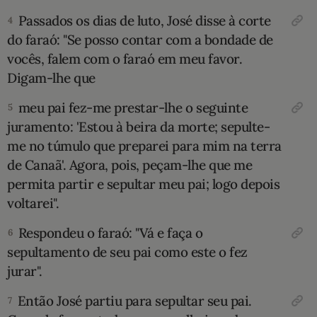
Passados os dias de luto, José disse à corte
4
10 MANDAMENTOS
do faraó: "Se posso contar com a bondade de
vocês, falem com o faraó em meu favor.
ESTUDOS BÍBLICOS
Digam-lhe que
ESBOÇOS DE PREGAÇÃO
meu pai fez-me prestar-lhe o seguinte
5
juramento: 'Estou à beira da morte; sepulte-
TEMAS
me no túmulo que preparei para mim na terra
de Canaã'. Agora, pois, peçam-lhe que me
PERGUNTE À BÍBLIA
IA
permita partir e sepultar meu pai; logo depois
voltarei".
TERMO BÍBLICO
JOGOS
Respondeu o faraó: "Vá e faça o
6
QUEM SOMOS
sepulta­mento de seu pai como este o fez
jurar".
LOJA BÍBLIAON
Então José partiu para sepultar seu pai.
7