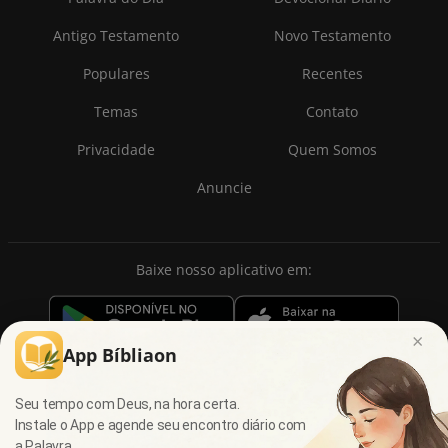
Antigo Testamento
Novo Testamento
Populares
Recentes
Temas
Contato
Privacidade
Quem Somos
Anuncie
Baixe nosso aplicativo em:
×
App Bíbliaon
Seu tempo com Deus, na hora certa.
Instale o App e agende seu encontro diário com
a Palavra.