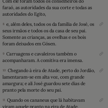
Com ele foram todos os conselheiros do
faraó, as autoridades da sua corte e todas as
autorida­des do Egito,
e, além deles, todos os da família de José, os
8
seus irmãos e todos os da casa de seu pai.
Somente as crianças, as ovelhas ­e os bois
foram deixados em Gósen.
Carruagens e cava­leiros também o
9
acompanharam. A comiti­va era imen­sa.
Chegando à eira de Atade, perto do Jor­dão,
10
lamentaram-se em alta voz, com grande
amar­gura; e ali José guardou sete dias de
pranto pela morte do seu pai.
Quando os cananeus que lá habitavam
11
viram aquele pranto na eira de Atade,