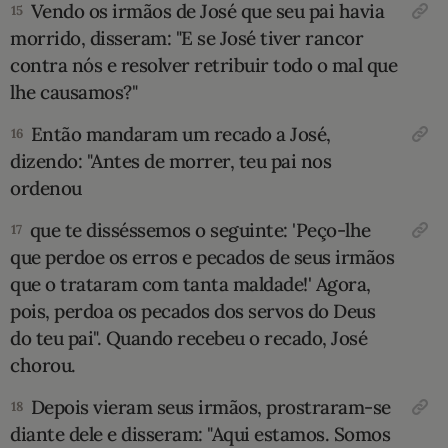
Vendo os irmãos de José que seu pai havia
15
morrido, disseram: "E se José tiver rancor
contra nós e resolver retribuir todo o mal que
lhe causamos?"
Então mandaram um recado a José,
16
dizendo: "Antes de morrer, teu pai nos
ordenou
que te disséssemos o seguinte: 'Peço-lhe
17
que perdoe os erros e pecados de seus ir­mãos
que o trataram com tanta maldade!' Agora,
pois, perdoa os pecados dos servos do Deus
do teu pai". Quan­do recebeu o recado, José
chorou.
Depois vieram seus irmãos, prostraram-se
18
diante dele e disseram: "Aqui estamos. Somos