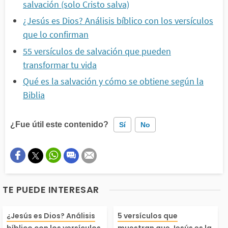
salvación (solo Cristo salva)
¿Jesús es Dios? Análisis bíblico con los versículos
que lo confirman
55 versículos de salvación que pueden
transformar tu vida
Qué es la salvación y cómo se obtiene según la
Biblia
¿Fue útil este contenido?
Sí
No
Este contenido contiene información incorrecta
Este contenido no tiene la información que busco
TE PUEDE INTERESAR
Otro
Jesús es Dios. Dios y
¡Jesús salva! É
¿Jesús es Dios? Análisis
5 versículos que