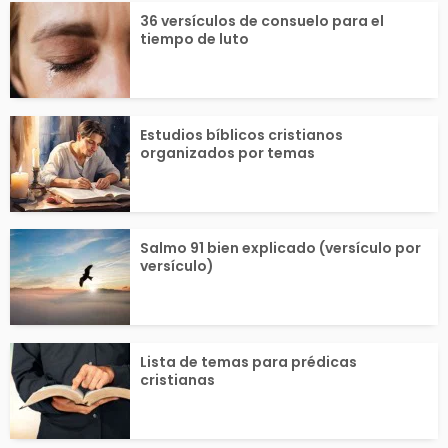
, entre los más conoc
a surge de un c
36 versículos de consuelo para el
tiempo de luto
dos y...
lleno de...
Estudios bíblicos cristianos
organizados por temas
Salmo 91 bien explicado (versículo por
versículo)
Lista de temas para prédicas
cristianas