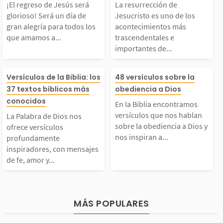
erá glorioso! Será un
sucristo es uno 
anunciaron su venida
ni jamás habrá
¡El regreso de Jesús será
La resurrección de
glorioso! Será un día de
Jesucristo es uno de los
día de gran alegría pa
acontecimientos
gran alegría para todos los
acontecimientos más
 él fue un bebé especi
fermedad o pan
que amamos a...
trascendentales e
importantes de...
ra todos los que ama
rascendentales 
l....
que sea...
La Palabra de Dios n
En la Biblia en
mos a Jesús, porque ir
rtantes de toda 
Versículos de la Biblia: los
48 versículos sobre la
37 textos bíblicos más
obediencia a Dios
s ofrece versículos p
mos versículos 
conocidos
mos con él para el ci
ia. Fue la prim
En la Biblia encontramos
versículos que nos hablan
La Palabra de Dios nos
rofundamente inspira
s hablan sobre 
sobre la obediencia a Dios y
ofrece versículos
lo. Pero también...
urrección para l
nos inspiran a...
profundamente
inspiradores, con mensajes
dores, con mensajes d
diencia a Dios y
de fe, amor y...
e fe, amor y esperanz
nspiran a obede
. Estos textos bíblico
La obediencia 
MÁS POPULARES