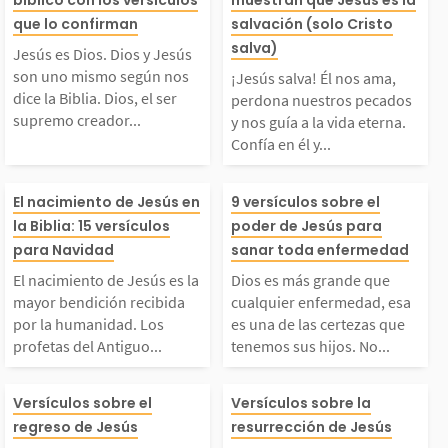
bíblico con los versículos
muestran que Jesús es la
Jesús son uno mismo s
ma, perdona nu
que lo confirman
salvación (solo Cristo
salva)
Jesús es Dios. Dios y Jesús
gún nos dice la Bibli
pecados y nos g
son uno mismo según nos
¡Jesús salva! Él nos ama,
dice la Biblia. Dios, el ser
perdona nuestros pecados
supremo creador...
y nos guía a la vida eterna.
. Dios, el ser suprem
a vida eterna. 
Confía en él y...
o creador de todo, dec
en él y encontra
El nacimiento de Jesú
Dios es más gr
El nacimiento de Jesús en
9 versículos sobre el
la Biblia: 15 versículos
poder de Jesús para
idió revelarse como u
paz y la salvac
s es la mayor bendició
ue cualquier e
para Navidad
sanar toda enfermedad
na Trinidad: Dios Pad
solo él puede dar
El nacimiento de Jesús es la
Dios es más grande que
n recibida por la hum
ad, esa es una d
mayor bendición recibida
cualquier enfermedad, esa
por la humanidad. Los
es una de las certezas que
e,...
profetas del Antiguo...
tenemos sus hijos. No...
anidad. Los profetas d
ertezas que ten
El regreso de Jesús s
La resurrección
el Antiguo Testamento
us hijos. No ha
Versículos sobre el
Versículos sobre la
regreso de Jesús
resurrección de Jesús