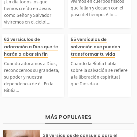
como Señor y Salvado
ísicos que falla
vivimos en cuerpos físicos
¡Un día todos los que
que fallan y decaen con el
, consecuencia del...
yuda a entender
hemos creído en Jesús
paso del tiempo. A lo...
como Señor y Salvador
 viviremos en el ciel
aen con el paso 
viviremos en el cielo!...
gen...
o! Habitaremos allí co
mpo. A lo largo
Cuando adoramos a D
Cuando la Bibli
63 versículos de
55 versículos de
adoración a Dios que te
salvación que pueden
n Dios y podremos ver
vida enfrentamo
ios, reconocemos su g
a sobre la salva
harán alabar sin fin
transformar tu vida
lo cara a cara. Verem
clase de retos a
Cuando adoramos a Dios,
Cuando la Biblia habla
randeza, su poder y n
e refiere a la li
reconocemos su grandeza,
sobre la salvación se refiere
su poder y nuestra
a la liberación espiritual
s...
a...
dependencia de él. En la
que Dios da a...
uestra dependencia de
n espiritual qu
Biblia...
l. En la Biblia se nos
da a todos los 
exhorta a adorar a Di
iden creer en Je
MÁS POPULARES
os con todo nuestro se
arrepienten de s
36 versículos de consuelo para el