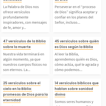
s ofrece versículos p
ceso de Dios” s
La Palabra de Dios nos
Perseverar en el “proceso
rofundamente inspira
a aceptar y con
ofrece versículos
de Dios” significa aceptar y
profundamente
confiar en los planes del
inspiradores, con mensajes
Señor, incluso...
dores, con mensajes d
los planes del S
de fe, amor y...
e fe, amor y esperanz
ncluso cuando e
Nuestra vida terminar
Al leer la Bibli
47 versículos de la Biblia
45 versículos sobre quién
sobre la muerte
es Dios según la Biblia
. Estos textos bíblico
plique atravesa
á en algún momento, y
ndemos quién e
Nuestra vida terminará en
Al leer la Biblia,
algún momento, ya que
aprendemos quién es Dios,
, entre los más conoc
ificultades, desa
a que nuestros cuerpo
cómo actúa, qué
nuestros cuerpos físicos no
cómo actúa, qué le agrada y
son eternos. La...
cómo podemos...
dos y...
 físicos no son eterno
rada y cómo p
¡Un día todos los que
Somos seres h
25 versículos sobre el
14 versículos bíblicos que
. La Biblia habla sob
relacionarnos c
cielo en la Biblia:
hablan sobre sanidad
hemos creído en Jesús
y vivimos en cu
promesas de Dios para la
divina
eternidad
e nuestra muerte físic
Conocer a Dios
Somos seres humanos y