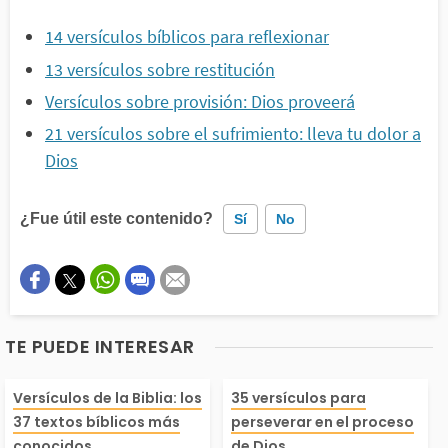
14 versículos bíblicos para reflexionar
13 versículos sobre restitución
Versículos sobre provisión: Dios proveerá
21 versículos sobre el sufrimiento: lleva tu dolor a
Dios
¿Fue útil este contenido?
Sí
No
Este contenido contiene información incorrecta
Este contenido no tiene la información que busco
TE PUEDE INTERESAR
Otro
La Palabra de Dios n
Perseverar en e
Versículos de la Biblia: los
35 versículos para
37 textos bíblicos más
perseverar en el proceso
conocidos
de Dios